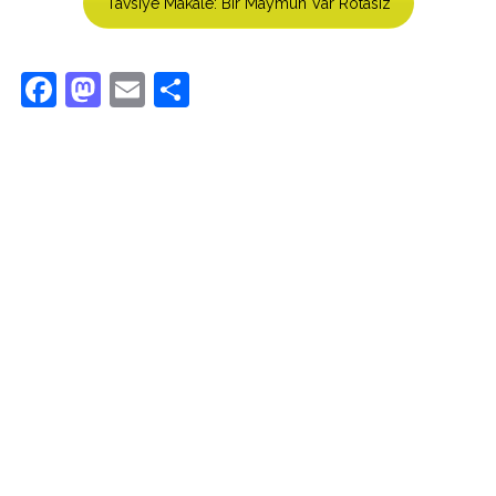
Tavsiye Makale: Bir Maymun Var Rotasız
Facebook
Mastodon
Email
Share