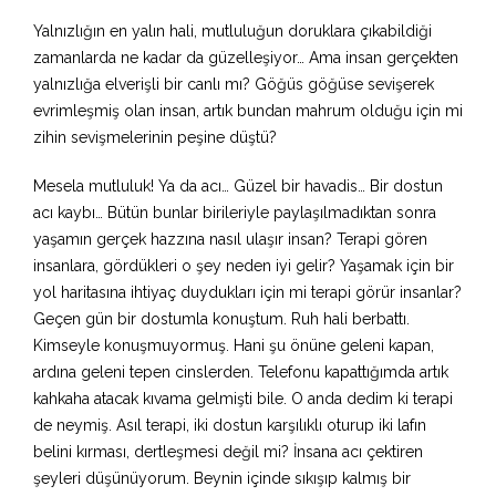
Yalnızlığın en yalın hali, mutluluğun doruklara çıkabildiği
zamanlarda ne kadar da güzelleşiyor… Ama insan gerçekten
yalnızlığa elverişli bir canlı mı? Göğüs göğüse sevişerek
evrimleşmiş olan insan, artık bundan mahrum olduğu için mi
zihin sevişmelerinin peşine düştü?
Mesela mutluluk! Ya da acı… Güzel bir havadis… Bir dostun
acı kaybı… Bütün bunlar birileriyle paylaşılmadıktan sonra
yaşamın gerçek hazzına nasıl ulaşır insan? Terapi gören
insanlara, gördükleri o şey neden iyi gelir? Yaşamak için bir
yol haritasına ihtiyaç duydukları için mi terapi görür insanlar?
Geçen gün bir dostumla konuştum. Ruh hali berbattı.
Kimseyle konuşmuyormuş. Hani şu önüne geleni kapan,
ardına geleni tepen cinslerden. Telefonu kapattığımda artık
kahkaha atacak kıvama gelmişti bile. O anda dedim ki terapi
de neymiş. Asıl terapi, iki dostun karşılıklı oturup iki lafın
belini kırması, dertleşmesi değil mi? İnsana acı çektiren
şeyleri düşünüyorum. Beynin içinde sıkışıp kalmış bir