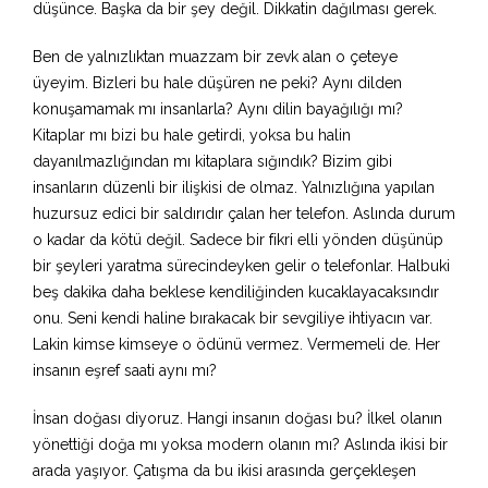
düşünce. Başka da bir şey değil. Dikkatin dağılması gerek.
Ben de yalnızlıktan muazzam bir zevk alan o çeteye
üyeyim. Bizleri bu hale düşüren ne peki? Aynı dilden
konuşamamak mı insanlarla? Aynı dilin bayağılığı mı?
Kitaplar mı bizi bu hale getirdi, yoksa bu halin
dayanılmazlığından mı kitaplara sığındık? Bizim gibi
insanların düzenli bir ilişkisi de olmaz. Yalnızlığına yapılan
huzursuz edici bir saldırıdır çalan her telefon. Aslında durum
o kadar da kötü değil. Sadece bir fikri elli yönden düşünüp
bir şeyleri yaratma sürecindeyken gelir o telefonlar. Halbuki
beş dakika daha beklese kendiliğinden kucaklayacaksındır
onu. Seni kendi haline bırakacak bir sevgiliye ihtiyacın var.
Lakin kimse kimseye o ödünü vermez. Vermemeli de. Her
insanın eşref saati aynı mı?
İnsan doğası diyoruz. Hangi insanın doğası bu? İlkel olanın
yönettiği doğa mı yoksa modern olanın mı? Aslında ikisi bir
arada yaşıyor. Çatışma da bu ikisi arasında gerçekleşen