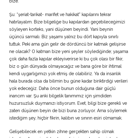
bize.
Şu: “şeriat-tarikat- marifet ve hakikat” kapılarını tekrar
hatırlayalım. Bize bilgeliğe bu kapılardan geçebileceğimizi
söyleyen korteks, yani düşünen beyindi. Yani beynin
üçüncü sarmalı. Biz yaşamı yalnız bu dört kapıyla sınırlı
tuttuk. Peki ama gün gelir de dördüncü bir katmak gelişirse
ne olacak? O katman bize yeni şeyler söylediğinde; yaşama
çok daha fazla kapılar ekleyiverirse ki bu çok olası bir fikir,
biz o gün dünyada olmayacağız ve bana göre bir ihtimal
kendi uygarlığımızı yok etmiş de olabiliriz. Ya da insanlık
hala burada olsa da bilimin bu güne kadar biriktirdiği verileri
yok edeceğiz. Daha önce bunun olduğuna dair güçlü
inancım var. Şu anki bilgelik tanımımız için şimdiden
huzursuzluk duymanızı istiyorum. Evet, bilgi bize gerekli ve
zaten düşünen beyin de bizi buna zorluyor. Ama söylemek
istediğim şey, hiçbir fikrin, kalıbın ve sınırın esiri olmamak.
Gelişebilecek en yetkin zihne gerçekten sahip olmak