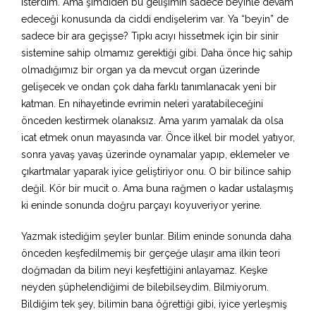
isterdim. Ama şimdiden bu gelişimin sadece beyinle devam
edeceği konusunda da ciddi endişelerim var. Ya “beyin” de
sadece bir ara geçişse? Tıpkı acıyı hissetmek için bir sinir
sistemine sahip olmamız gerektiği gibi. Daha önce hiç sahip
olmadığımız bir organ ya da mevcut organ üzerinde
gelişecek ve ondan çok daha farklı tanımlanacak yeni bir
katman. En nihayetinde evrimin neleri yaratabileceğini
önceden kestirmek olanaksız. Ama yarım yamalak da olsa
icat etmek onun mayasında var. Önce ilkel bir model yatıyor,
sonra yavaş yavaş üzerinde oynamalar yapıp, eklemeler ve
çıkartmalar yaparak iyice geliştiriyor onu. O bir bilince sahip
değil. Kör bir mucit o. Ama buna rağmen o kadar ustalaşmış
ki eninde sonunda doğru parçayı koyuveriyor yerine.
Yazmak istediğim şeyler bunlar. Bilim eninde sonunda daha
önceden keşfedilmemiş bir gerçeğe ulaşır ama ilkin teori
doğmadan da bilim neyi keşfettiğini anlayamaz. Keşke
neyden şüphelendiğimi de bilebilseydim. Bilmiyorum.
Bildiğim tek şey, bilimin bana öğrettiği gibi, iyice yerleşmiş