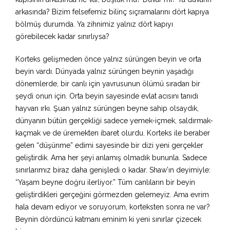
arkasında? Bizim felsefemiz bilinç sıçramalarını dört kapıya
bölmüş durumda. Ya zihnimiz yalnız dört kapıyı
görebilecek kadar sınırlıysa?
Korteks gelişmeden önce yalnız sürüngen beyin ve orta
beyin vardı. Dünyada yalnız sürüngen beynin yaşadığı
dönemlerde, bir canlı için yavrusunun ölümü sıradan bir
şeydi onun için. Orta beyin sayesinde evlat acısını tanıdı
hayvan ırkı. Şuan yalnız sürüngen beyne sahip olsaydık,
dünyanın bütün gerçekliği sadece yemek-içmek, saldırmak-
kaçmak ve de üremekten ibaret olurdu. Korteks ile beraber
gelen “düşünme” edimi sayesinde bir dizi yeni gerçekler
geliştirdik. Ama her şeyi anlamış olmadık bununla. Sadece
sınırlarımız biraz daha genişledi o kadar. Shaw’ın deyimiyle:
“Yaşam beyne doğru ilerliyor.” Tüm canlıların bir beyin
geliştirdikleri gerçeğini görmezden gelemeyiz. Ama evrim
hala devam ediyor ve soruyorum, korteksten sonra ne var?
Beynin dördüncü katmanı eminim ki yeni sınırlar çizecek