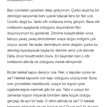
Bazı cümleleri yazarken dalıp gidiyorum. Çünkü alışılmış bir
derinliğin karşısında beni uyanık tutacak tersi bir fikir yok.
Üzüntü değil bu. Sanki sıfır noktasına inmiş gibiyim. Bana sıfır
noktasının aşağılarda olduğunu düşündüren fikri
düşünüyorum bu günlerde. Zihnime bulaştırdıkları onca
tabuyu yavaş yavaş temizlerken oraya doğru indiğimi çok
oluyor sezeli. Ne kadar derindeyim emin değilim çünkü bu
derinliği kıyaslayacak başka bir derinlik verisi yok elimde.
Daha önce hissetmedim bunu. En başından beri o sıfır
noktasının altında ne olduğunu merak etmişimdir.
Bizde hakikat kapısı deniyor ona. Peki, o kapıdan sonra ne
var? Hakikat kapısının son kapı olduğunu söylüyorlar. Buna
sınır çizmekteki mantıksızlık, uzayın bir küpün içine
sığabileceğine inanmak gibi bir şey. Tabii o uzayın bir
zamanlar köpün milyarda birinden daha küçük olduğu
gerçeği de ayrı bir bela. O sıfırın altında ne var? O hakikat
kapısının arkasında ne var, boşluk mu? Duvar mı? Ya duvarın