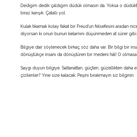
Dediğim dedik çaldığım düdük olmasın da. Yoksa o düdükte
biraz karışık. Çatallı yol.
Kulak tıkamak kolay fakat bir Freud’un felsefesini aradan n
diyorsan ki onun bunun kelamını düşünmeden at sürer gibi i
Bilgiye dair söylenecek birkaç söz daha var. Bir bilgi bir ins
dönüştükçe insanı da dönüştüren bir medeni hâl! O olmasa h
Saygı duyun bilgiye. Saltanattan, güçten, güzellikten daha e
çizilenler? Yine size kalacak. Peşini bırakmayın siz bilginin.