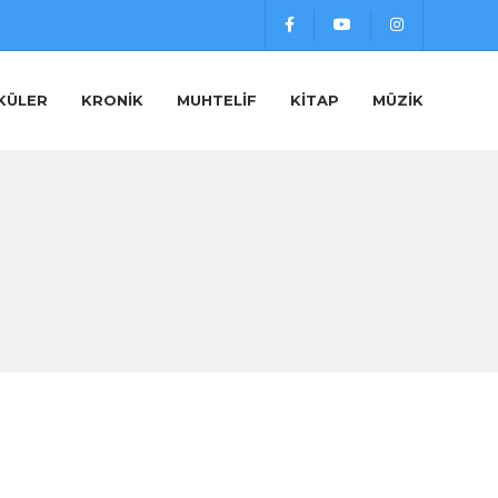
KÜLER
KRONIK
MUHTELIF
KITAP
MÜZIK