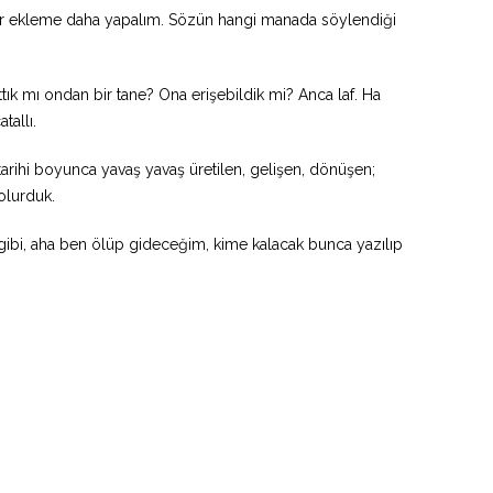
bir ekleme daha yapalım. Sözün hangi manada söylendiği
ık mı ondan bir tane? Ona erişebildik mi? Anca laf. Ha
tallı.
k tarihi boyunca yavaş yavaş üretilen, gelişen, dönüşen;
olurduk.
ği gibi, aha ben ölüp gideceğim, kime kalacak bunca yazılıp