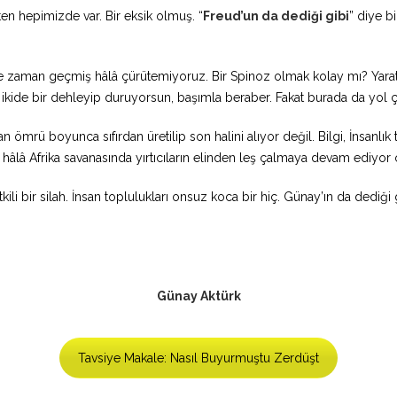
n hepimizde var. Bir eksik olmuş. “
Freud’un da dediği gibi
” diye 
ice zaman geçmiş hâlâ çürütemiyoruz. Bir Spinoz olmak kolay mı? Yaratt
kide bir dehleyip duruyorsun, başımla beraber. Fakat burada da yol ça
an ömrü boyunca sıfırdan üretilip son halini alıyor değil. Bilgi, İnsanlı
âlâ Afrika savanasında yırtıcıların elinden leş çalmaya devam ediyor 
tkili bir silah. İnsan toplulukları onsuz koca bir hiç. Günay’ın da dedi
Günay Aktürk
Tavsiye Makale: Nasıl Buyurmuştu Zerdüşt